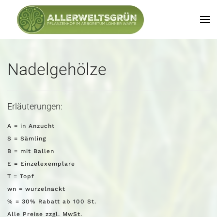
Nadelgehölze
Erläuterungen:
A = in Anzucht
S = Sämling
B = mit Ballen
E = Einzelexemplare
T = Topf
wn = wurzelnackt
% = 30% Rabatt ab 100 St.
Alle Preise zzgl. MwSt.