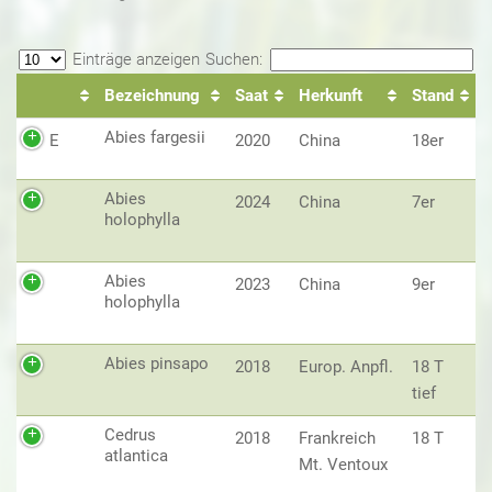
Einträge anzeigen
Suchen:
Bezeichnung
Saat
Herkunft
Stand
Abies fargesii
E
2020
China
18er
Abies
2024
China
7er
holophylla
Abies
2023
China
9er
holophylla
Abies pinsapo
2018
Europ. Anpfl.
18 T
tief
Cedrus
2018
Frankreich
18 T
atlantica
Mt. Ventoux