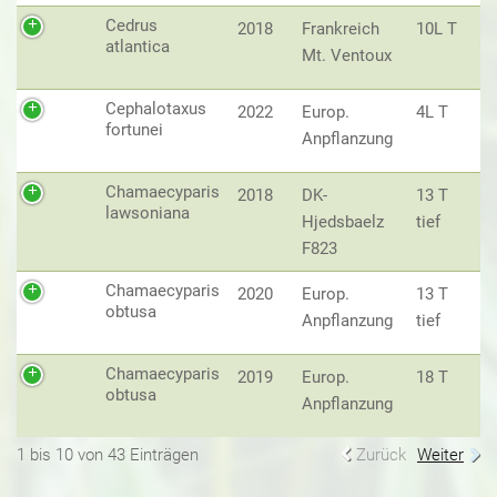
Cedrus
2018
Frankreich
10L T
atlantica
Mt. Ventoux
Cephalotaxus
2022
Europ.
4L T
fortunei
Anpflanzung
Chamaecyparis
2018
DK-
13 T
lawsoniana
Hjedsbaelz
tief
F823
Chamaecyparis
2020
Europ.
13 T
obtusa
Anpflanzung
tief
Chamaecyparis
2019
Europ.
18 T
obtusa
Anpflanzung
1 bis 10 von 43 Einträgen
Zurück
Weiter